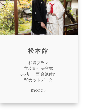
松本館
和装プラン
衣装着付 美容式
6ッ切 一面 台紙付き
50カットデータ
more >